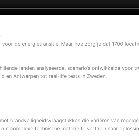
s
 voor de energietransitie. Maar hoe zorg je dat 1700 locat
schillende landen analyseerde, scenario’s ontwikkelde voor 
nlo en Antwerpen tot real-life tests in Zweden.
met brandveiligheidsvraagstukken die variëren van regelgevi
 om complexe technische materie te vertalen naar oplossinge