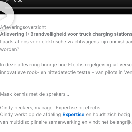
Afleveringsoverzicht
Aflevering 1: Brandveiligheid voor truck charging station
Laadstations voor elektrische vrachtwagens zijn onmisbaar
worden?
In deze aflevering hoor je hoe Efectis regelgeving uit ver
innovatieve rook- en hittedetectie testte – van pilots in Ve
Maak kennis met de sprekers...
Cindy beckers, manager Expertise bij efectis
Cindy werkt op de afdeling
Expertise
en houdt zich bezig 
van multidisciplinaire samenwerking en vindt het belangrijk