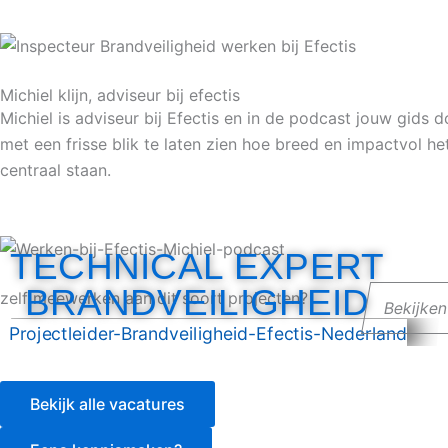
Michiel klijn, adviseur bij efectis
Michiel is adviseur bij Efectis en in de podcast jouw gids 
met een frisse blik te laten zien hoe breed en impactvol he
centraal staan.
TECHNICAL EXPERT
BRANDVEILIGHEID
zelf meewerken aan dit soort projecten?
Bekijke
Bekijk alle vacatures