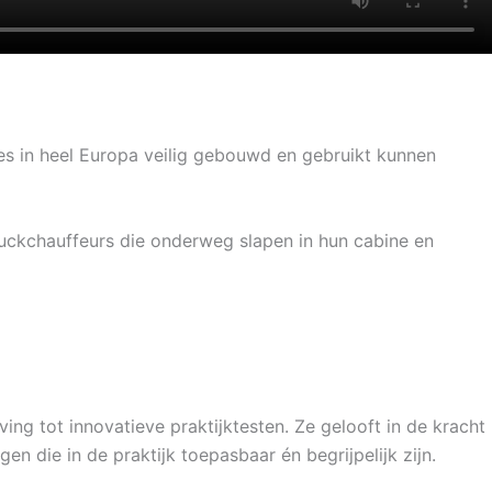
ies in heel Europa veilig gebouwd en gebruikt kunnen
truckchauffeurs die onderweg slapen in hun cabine en
ng tot innovatieve praktijktesten. Ze gelooft in de kracht
n die in de praktijk toepasbaar én begrijpelijk zijn.