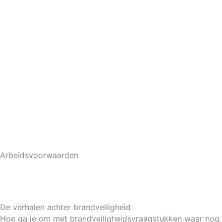
Ga
naar
de
inhoud
Arbeidsvoorwaarden
De verhalen achter brandveiligheid
Hoe ga je om met brandveiligheidsvraagstukken waar nog g