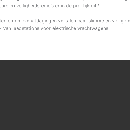
rs en veiligheidsregio’s er in de praktijk uit?
ten complexe uitdagingen vertalen naar slimme en veilige o
 van laadstations voor elektrische vrachtwagens.