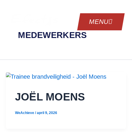
Ga
naar
de
MENU
inhoud
MEDEWERKERS
JOËL MOENS
WeAchieve
/
april 9, 2026